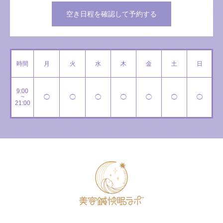
空き日程を確認して予約する
時間
月
火
水
木
金
土
日
9:00
~
◯
◯
◯
◯
◯
◯
◯
21:00