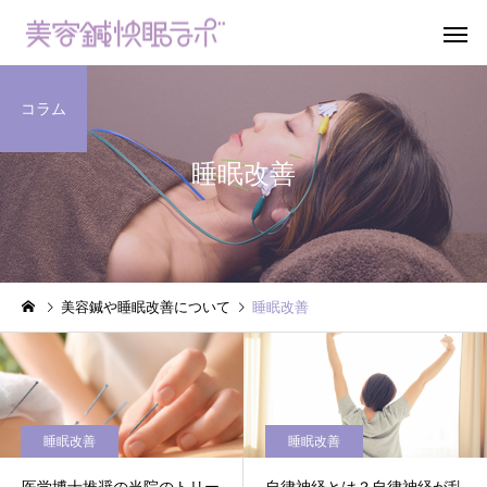
コラム
睡眠改善
睡眠改善快眠
リフトアップ美容鍼
パ
美容鍼や睡眠改善について
睡眠改善
下半身スッキリ骨盤調
プレミアム12
整
ス
睡眠改善
睡眠改善