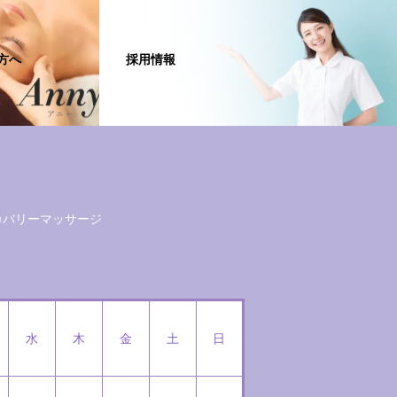
方へ
採用情報
カバリーマッサージ
水
木
金
土
日