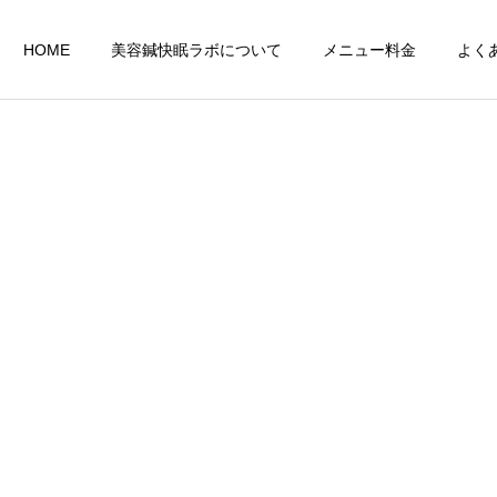
HOME
美容鍼快眠ラボについて
メニュー料金
よく
睡眠改善快眠ヘッドス
肩こり解消肩甲骨
パ
し
プレミアム120分コー
google map
ス