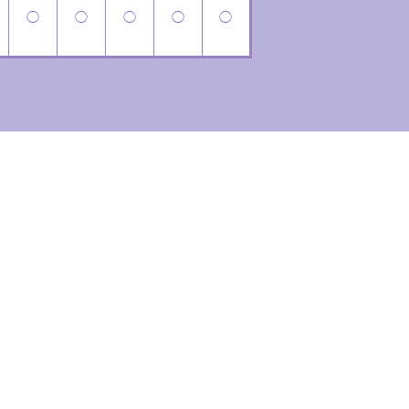
◯
◯
◯
◯
◯