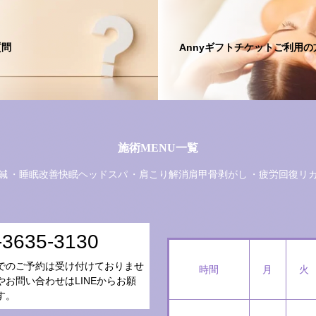
質問
Annyギフトチケットご利用の
施術MENU一覧
鍼
睡眠改善快眠ヘッドスパ
肩こり解消肩甲骨剥がし
疲労回復リ
-3635-3130
でのご予約は受け付けておりませ
時間
月
火
やお問い合わせはLINEからお願
す。