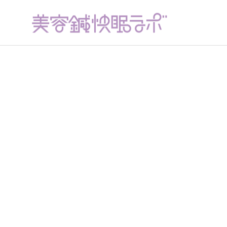
リフトアップ美容鍼
下半身スッキリ骨盤調
整